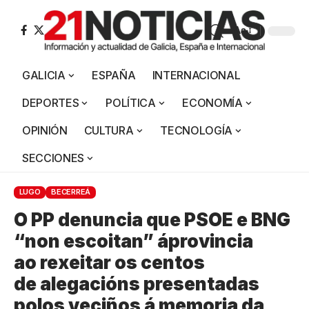
Aa
GALICIA
ESPAÑA
INTERNACIONAL
DEPORTES
POLÍTICA
ECONOMÍA
OPINIÓN
CULTURA
TECNOLOGÍA
SECCIONES
LUGO
BECERREÁ
O PP denuncia que PSOE e BNG
“non escoitan” áprovincia
ao rexeitar os centos
de alegacións presentadas
polos veciños á memoria da