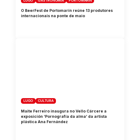
LUGO
GASTRONOMÍA
PORTOMARÍN
O BeerFest de Portomarín reúne 13 produtores
internacionais na ponte de maio
LUGO
CULTURA
Maite Ferreiro inaugura no Vello Cárcere a
exposición ‘Pornografía da alma’ da artista
plástica Ana Fernández