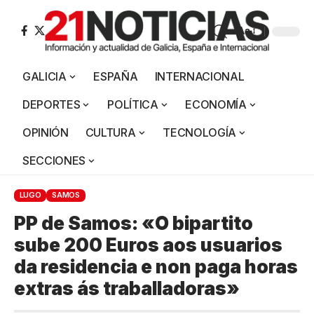
Aa
GALICIA
ESPAÑA
INTERNACIONAL
DEPORTES
POLÍTICA
ECONOMÍA
OPINIÓN
CULTURA
TECNOLOGÍA
SECCIONES
LUGO
SAMOS
PP de Samos: «O bipartito
sube 200 Euros aos usuarios
da residencia e non paga horas
extras ás traballadoras»