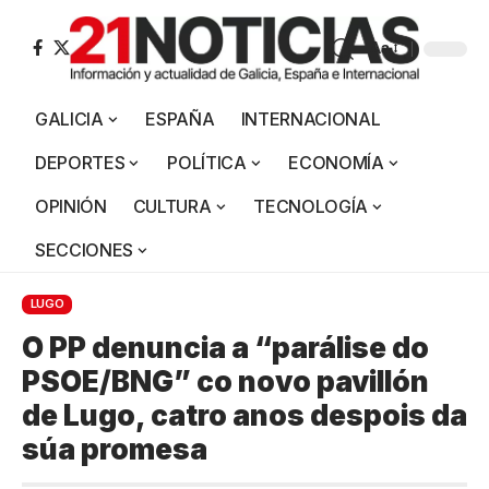
Aa
GALICIA
ESPAÑA
INTERNACIONAL
DEPORTES
POLÍTICA
ECONOMÍA
OPINIÓN
CULTURA
TECNOLOGÍA
SECCIONES
LUGO
O PP denuncia a “parálise do
PSOE/BNG” co novo pavillón
de Lugo, catro anos despois da
súa promesa