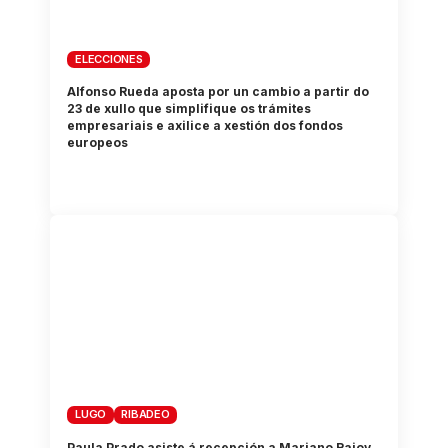
ELECCIONES
Alfonso Rueda aposta por un cambio a partir do
23 de xullo que simplifique os trámites
empresariais e axilice a xestión dos fondos
europeos
LUGO
RIBADEO
Paula Prado asiste á recepción a Mariano Rajoy