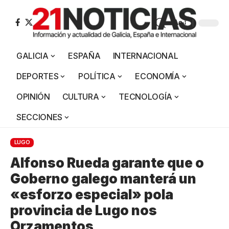
Aa
GALICIA
ESPAÑA
INTERNACIONAL
DEPORTES
POLÍTICA
ECONOMÍA
OPINIÓN
CULTURA
TECNOLOGÍA
SECCIONES
LUGO
Alfonso Rueda garante que o
Goberno galego manterá un
«esforzo especial» pola
provincia de Lugo nos
Orzamentos