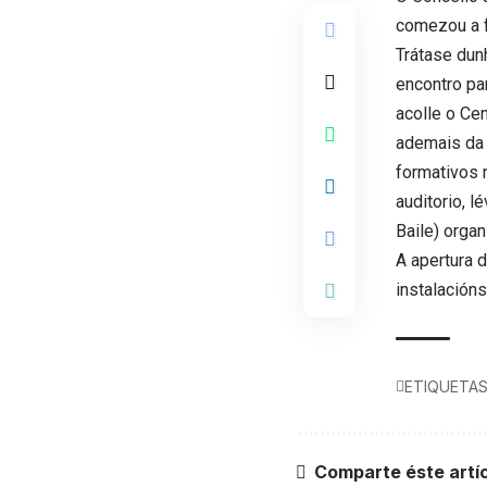
comezou a f
Trátase dun
encontro pa
acolle o Ce
ademais da 
formativos 
auditorio, l
Baile) orga
A apertura d
instalación
ETIQUETA
Comparte éste artí