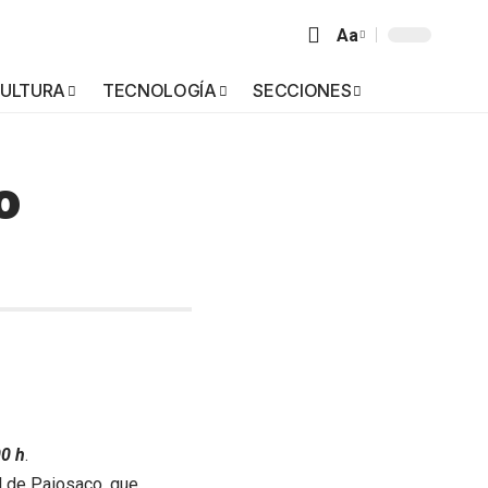
Aa
ULTURA
TECNOLOGÍA
SECCIONES
o
00 h
.
al de Paiosaco, que