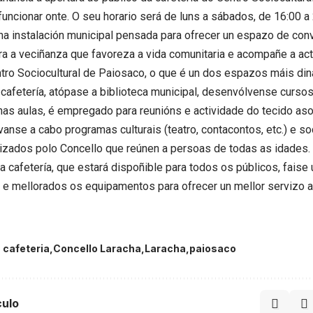
uncionar onte. O seu horario será de luns a sábados, de 16:00 a 
ha instalación municipal pensada para ofrecer un espazo de con
ra a veciñanza que favoreza a vida comunitaria e acompañe a ac
ntro Sociocultural de Paiosaco, o que é un dos espazos máis din
cafetería, atópase a biblioteca municipal, desenvólvense curso
nas aulas, é empregado para reunións e actividade do tecido asoc
évanse a cabo programas culturais (teatro, contacontos, etc.) e s
nizados polo Concello que reúnen a persoas de todas as idades.
a cafetería, que estará dispoñible para todos os públicos, faise
s e mellorados os equipamentos para ofrecer un mellor servizo 
S
cafeteria
Concello Laracha
Laracha
paiosaco
culo