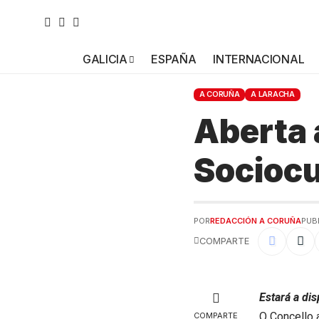
GALICIA
ESPAÑA
INTERNACIONAL
A CORUÑA
A LARACHA
Aberta 
Sociocu
POR
REDACCIÓN A CORUÑA
PUB
COMPARTE
Estará a di
O Concello 
COMPARTE