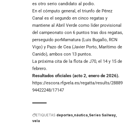
es otro serio candidato al podio.
En el cómputo general, el triunfo de Pérez
Canal es el segundo en cinco regatas y
mantiene al Abril Verde como líder provisional
del campeonato con 6 puntos tras dos regatas,
perseguido porMarnatura (Luis Bugallo, RCN
Vigo) y Pazo de Cea (Javier Porto, Marítimo de
Canido), ambos con 13 puntos.
La próxima cita de la flota de J70, el 14 y 15 de
febrero.
Resultados oficiales
(acto
2
,
enero
de 202
6
)
.
https://escora.rfgvela.es/regatta/results/28889
94422248/17147
ETIQUETAS
deportes
náutica
Series Sailway
vela