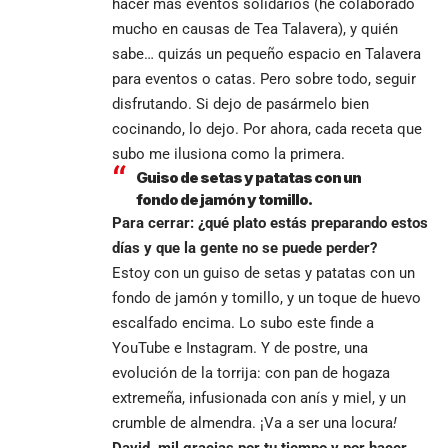
hacer más eventos solidarios (he colaborado
mucho en causas de Tea Talavera), y quién
sabe… quizás un pequeño espacio en Talavera
para eventos o catas. Pero sobre todo, seguir
disfrutando. Si dejo de pasármelo bien
cocinando, lo dejo. Por ahora, cada receta que
subo me ilusiona como la primera.
Guiso de setas y patatas con un
fondo de jamón y tomillo.
Para cerrar: ¿qué plato estás preparando estos
días y que la gente no se puede perder?
Estoy con un guiso de setas y patatas con un
fondo de jamón y tomillo, y un toque de huevo
escalfado encima. Lo subo este finde a
YouTube e Instagram. Y de postre, una
evolución de la torrija: con pan de hogaza
extremeña, infusionada con anís y miel, y un
crumble de almendra. ¡Va a ser una locura
!
David, mil gracias por tu tiempo y por hacer