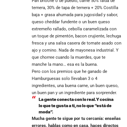
Pan brioche o de pueblo, carne 50% falda de
ternera, 30% de tapa de ternera + 20% Costilla
baja + grasa ahumada para jugosidad y sabor,
queso cheddar fundente o un buen queso
extremeño rallado, cebolla caramelizada con
un toque de pimentón, bacon crujiente, lechuga
fresca y una salsa casera de tomate asado con
ajo y comino. Nada de mayonesa industrial. Y
que chorree cuando la muerdes, que te
manche la mano… esa es la buena.
Pero con los premios que he ganado de
Hamburguesas solo llevaban 3 o 4
ingredientes, una buena carne, un buen queso,
un buen pan y un ingrediente para sorprender.
La gente conecta con lo real. Y cocina
lo que te gusta a ti, no lo que “está de
moda”.
Mucha gente te sigue por tu cercanía: enseñas
errores, hablas como en casa, haces directos