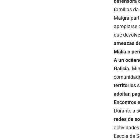
defensora d
familias da
Maigra part
apropiarse 
que devolve
ameazas de 
Malia o per
A un océano
Galicia.
Mina
comunidades
territorios
adoitan pag
Encontros e
Durante a s
redes de so
actividades
Escola de S