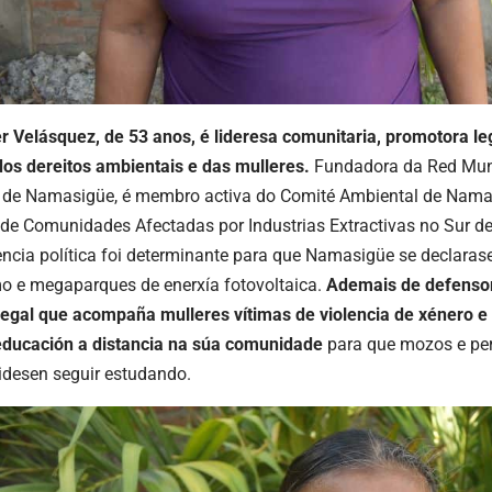
r Velásquez, de 53 anos, é lideresa comunitaria, promotora le
os dereitos ambientais e das mulleres.
Fundadora da Red Muni
ia de Namasigüe, é membro activa do Comité Ambiental de Nam
de Comunidades Afectadas por Industrias Extractivas no Sur d
encia política foi determinante para que Namasigüe se declarase 
mo e megaparques de enerxía fotovoltaica.
Ademais de defensor
egal que acompaña mulleres vítimas de violencia de xénero e
educación a distancia na súa comunidade
para que mozos e per
idesen seguir estudando.