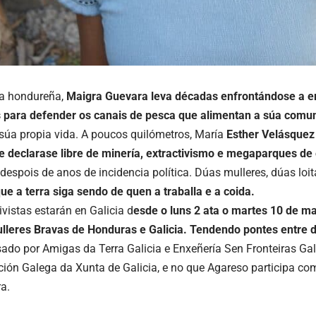
a hondureña,
Maigra Guevara leva décadas enfrontándose a 
s para defender os canais de pesca que alimentan a súa comu
 súa propia vida. A poucos quilómetros, María
Esther Velásquez
e declarase libre de minería, extractivismo
e megaparques de 
despois de anos de incidencia política. Dúas mulleres, dúas lo
ue a terra siga sendo de quen a traballa e a coida.
vistas estarán en Galicia d
esde o luns
2
ata o martes 10
de ma
lleres Bravas de Honduras e Galicia. Tendendo pontes entre 
ado por Amigas da Terra Galicia e Enxeñería Sen Fronteiras Gal
ión Galega da Xunta de Galicia, e no que Agareso participa co
a.