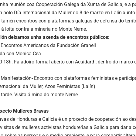
unha reunión coa Cooperación Galega da Xunta de Galicia, e a p
n polo Día Internacional da Muller do 8 de marzo en Lalín xunt
e tamén encontros con plataformas galegas de defensa do territor
 á loita contra a minería no Monte Neme.
ción deixamos unha axenda de encontros públicos:
 Encontros Americanos da Fundación Granell
da con Monica Cea
-18h. Faladoiro formal aberto con Acuidarth, dentro do marco 
Manifestación- Encontro con plataformas feministas e particip
ernacional da Muller, Azos Feministas (Lalín)
 tarde. Visita á mina do monte Neme
xecto Mulleres Bravas
avas de Honduras e Galicia é un proxecto de cooperación ao de
 visitas de mulleres activistas hondureñas a Galicia para dar a
mo sobre as persoas e o medio ambiente, e para compartir alterna