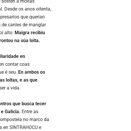
 sostén a moitas
. Desde os anos oitenta,
mpresarios que querían
n de canles de manglar
i alto:
Maigra recibiu
ontou na súa loita.
liaridade en
en contar coas
ue é seu.
En ambos os
as loitas, e as que
er a vida.
ntros que busca tecer
e Galicia.
Entre as
 Compostela no marco da
adas en SINTRAHOCU e