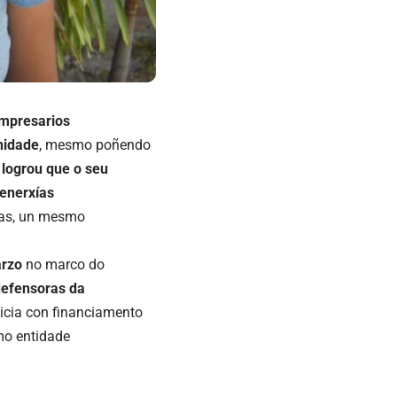
empresarios
nidade
, mesmo poñendo
 logrou que o seu
enerxías
itas, un mesmo
rzo
no marco do
defensoras da
icia con financiamento
mo entidade