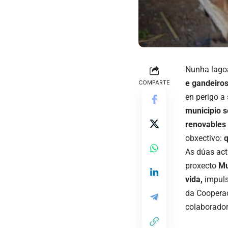
Nunha lago
e gandeiro
COMPARTE
en perigo a
municipio s
renovables
obxectivo:
q
As dúas acti
proxecto
Mu
vida,
impuls
da Cooperac
colaborador