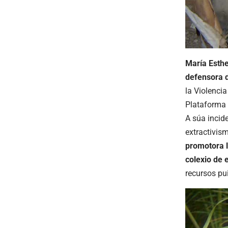
María Esthe
defensora d
la Violenc
Plataforma 
A súa incid
extractivis
promotora l
colexio de 
recursos pu