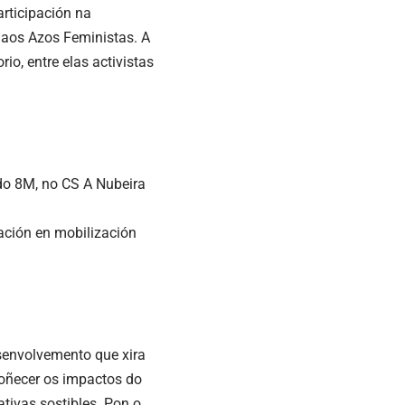
articipación na
o aos Azos Feministas. A
io, entre elas activistas
do 8M, no CS A Nubeira
ación en mobilización
senvolvemento que xira
 coñecer os impactos do
tivas sostibles. Pon o