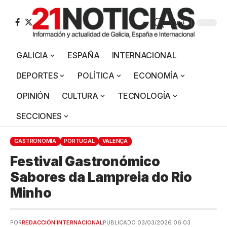
Aa
GALICIA
ESPAÑA
INTERNACIONAL
DEPORTES
POLÍTICA
ECONOMÍA
OPINIÓN
CULTURA
TECNOLOGÍA
SECCIONES
GASTRONOMÍA
PORTUGAL
VALENÇA
Festival Gastronómico
Sabores da Lampreia do Rio
Minho
POR
REDACCIÓN INTERNACIONAL
PUBLICADO 03/03/2026 06:03