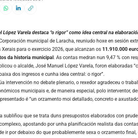
 López Varela destaca “o rigor” como idea central na elaboraci
Corporación municipal de
Laracha
, reuniudo hoxe en sesión ext
Xerais para o exercicio 2026, que alcanzan os
11.910.000 eur
tos da historia municipal
. As contas medran nun 9,47 % con resp
licou o alcalde, José Manuel López Varela, foron elaboradas “
baixa dos ingresos e cunha idea central: o rigor”.
úa intervención no debate plenario, o rexedor agradeceu o trabal
onómicos municipais e, de maneira especial, polo interventor, d
resentado é “un orzamento moi detallado, concreto e axustado
a subliñou que se trata duns presupostos elaborados con prude
omplexo, apostando por unha planificación realista das conta
 de ir por debaixo do que probablemente sexa o orzamento final, 