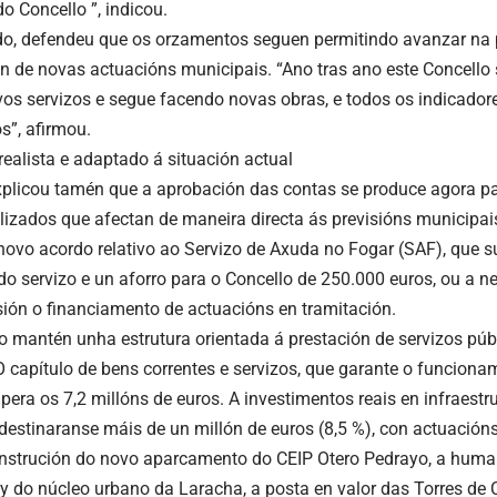
do Concello ”, indicou.
do, defendeu que os orzamentos seguen permitindo avanzar na p
n de novas actuacións municipais. “Ano tras ano este Concell
os servizos e segue facendo novas obras, e todos os indicador
s”, afirmou.
ealista e adaptado á situación actual
xplicou tamén que a aprobación das contas se produce agora pa
lizados que afectan de maneira directa ás previsións municipais.
novo acordo relativo ao Servizo de Axuda no Fogar (SAF), que 
do servizo e un aforro para o Concello de 250.000 euros, ou a 
sión o financiamento de actuacións en tramitación.
 mantén unha estrutura orientada á prestación de servizos púb
O capítulo de bens correntes e servizos, que garante o funciona
pera os 7,2 millóns de euros. A investimentos reais en infraestr
destinaranse máis de un millón de euros (8,5 %), con actuación
onstrución do novo aparcamento do CEIP Otero Pedrayo, a huma
y do núcleo urbano da Laracha, a posta en valor das Torres de C