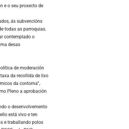
ón e o seu proxecto de
tudos, ás subvencións
de todas as parroquias.
star contemplado o
rama desas
política de moderación
axa da recollida de lixo
ómicos da contorna”,
imo Pleno a aprobación
ando o desenvolvemento
llo está vivo e ten
as e traballando polos