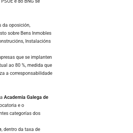
do PSOE e do BNG se
 da oposición,
sto sobre Bens Inmobles
nstrucións, Instalacións
mpresas que se implanten
tual ao 80 %, medida que
za a corresponsabilidade
oa
Academia Galega de
catoria e o
ntes categorías dos
e
, dentro da taxa de