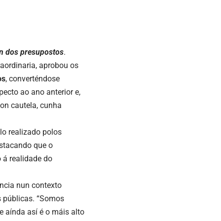
ón dos presupostos
.
raordinaria, aprobou os
os
, converténdose
ecto ao ano anterior e,
con cautela, cunha
lo realizado polos
estacando que o
 á realidade do
ncia nun contexto
s públicas. “Somos
e aínda así é o máis alto