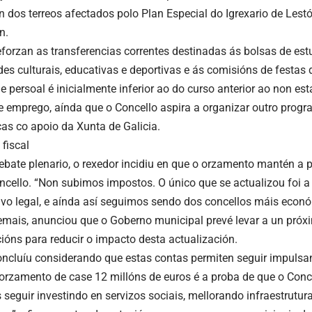
n dos terreos afectados polo Plan Especial do Igrexario de Lest
n.
forzan as transferencias correntes destinadas ás bolsas de es
des culturais, educativas e deportivas e ás comisións de festas 
de persoal é inicialmente inferior ao do curso anterior ao non e
e emprego, aínda que o Concello aspira a organizar outro prog
cas co apoio da Xunta de Galicia.
fiscal
ebate plenario, o rexedor incidiu en que o orzamento mantén a 
ncello. “Non subimos impostos. O único que se actualizou foi a t
ivo legal, e aínda así seguimos sendo dos concellos máis econ
emais, anunciou que o Goberno municipal prevé levar a un próx
cións para reducir o impacto desta actualización.
oncluíu considerando que estas contas permiten seguir impuls
e orzamento de case 12 millóns de euros é a proba de que o Conce
 seguir investindo en servizos sociais, mellorando infraestrutur