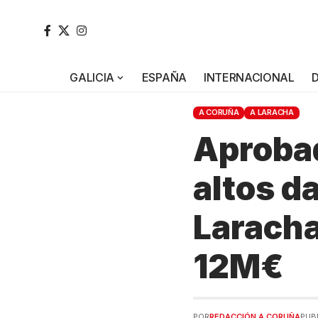
GALICIA
ESPAÑA
INTERNACIONAL
A CORUÑA
A LARACHA
Aproba
altos d
Laracha
12M€
POR
REDACCIÓN A CORUÑA
PUB