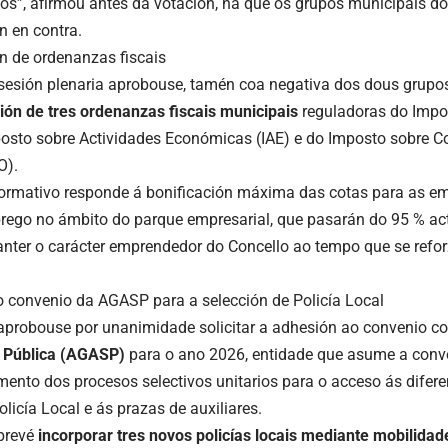
os”, afirmou antes da votación, na que os grupos municipais 
n en contra.
n de ordenanzas fiscais
sión plenaria aprobouse, tamén coa negativa dos dous grupos
ión de tres ordenanzas fiscais municipais
reguladoras do Impo
mposto sobre Actividades Económicas (IAE) e do Imposto sobre Co
O).
rmativo responde á bonificación máxima das cotas para as e
rego no ámbito do parque empresarial, que pasarán do 95 % ac
nter o carácter emprendedor do Concello ao tempo que se refor
 convenio da AGASP para a selección de Policía Local
 aprobouse por unanimidade solicitar a adhesión ao convenio c
 Pública (AGASP)
para o ano 2026, entidade que asume a convo
ento dos procesos selectivos unitarios para o acceso ás difere
licía Local e ás prazas de auxiliares.
prevé
incorporar tres novos policías locais mediante mobilidad