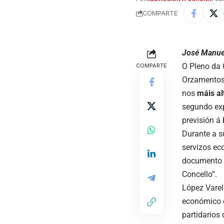
COMPARTE
José Manuel
O Pleno da 
COMPARTE
Orzamentos 
nos
máis al
segundo exp
previsión á 
Durante a s
servizos ec
documento p
Concello”.
López Varel
económico c
partidarios