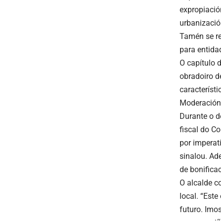
expropiació
urbanizació
Tamén se re
para entida
O capítulo 
obradoiro d
característi
Moderación 
Durante o d
fiscal do Co
por imperat
sinalou. Ad
de bonifica
O alcalde c
local. “Est
futuro. Imos