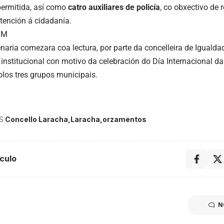
permitida, así como
catro auxiliares de policía
, co obxectivo de r
atención á cidadanía.
8M
enaria comezara coa lectura, por parte da concelleira de Iguald
institucional con motivo da celebración do Día Internacional da 
olos tres grupos municipais.
S
Concello Laracha
Laracha
orzamentos
culo
N