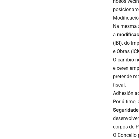
nosos veciñ
posicionaro
Modificació
Na mesma se
a
modificac
(IBI), do I
e Obras (ICI
O cambio no
e xeren emp
pretende ma
fiscal.
Adhesión ao
Por último,
Seguridade
desenvolvem
corpos de Po
O Concello 