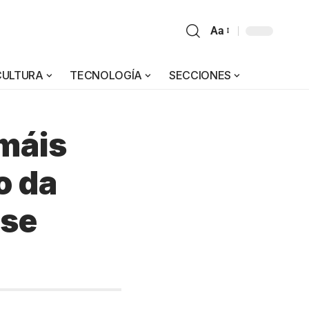
Aa
CULTURA
TECNOLOGÍA
SECCIONES
máis
o da
ase