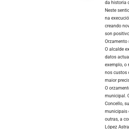
da historia 
Neste senti
na execució
creando nov
son positivo
Orzamento r
O alcalde e
datos actua
exemplo, o 
nos custos 
maior preci
O orzamento
municipal. 
Concello, su
municipais 
outras, a c
López Astra