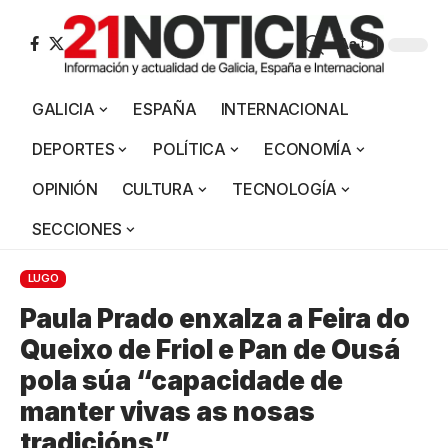
Aa
GALICIA
ESPAÑA
INTERNACIONAL
DEPORTES
POLÍTICA
ECONOMÍA
OPINIÓN
CULTURA
TECNOLOGÍA
SECCIONES
LUGO
Paula Prado enxalza a Feira do
Queixo de Friol e Pan de Ousá
pola súa “capacidade de
manter vivas as nosas
tradicións”