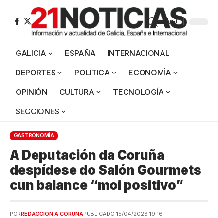
Aa
GALICIA
ESPAÑA
INTERNACIONAL
DEPORTES
POLÍTICA
ECONOMÍA
OPINIÓN
CULTURA
TECNOLOGÍA
SECCIONES
GASTRONOMÍA
A Deputación da Coruña
despídese do Salón Gourmets
cun balance “moi positivo”
POR
REDACCIÓN A CORUÑA
PUBLICADO 15/04/2026 19:16