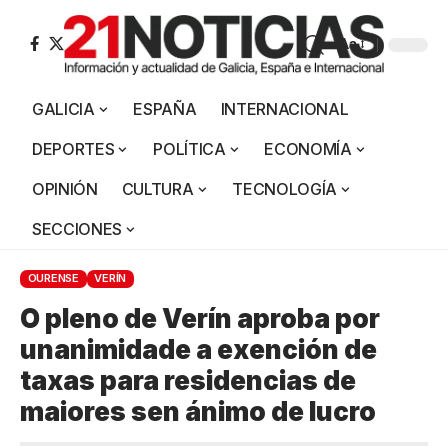
Aa
GALICIA
ESPAÑA
INTERNACIONAL
DEPORTES
POLÍTICA
ECONOMÍA
OPINIÓN
CULTURA
TECNOLOGÍA
SECCIONES
OURENSE
VERÍN
O pleno de Verín aproba por
unanimidade a exención de
taxas para residencias de
maiores sen ánimo de lucro