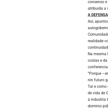
consenso e 
atribuída a 
A DEFENSA
Así, apunto
autogoberno
Comunidades
realidade c
continuidad
Na mesma li
costas e da
conferencia
“Porque –en
nin futuro g
Tal e como 
de vida de 
á industria
dominio púb