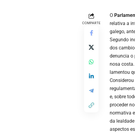
O
Parlament
relativa a i
COMPARTE
galego, ant
Segundo ind
dos cambios
denuncia o 
nosa costa.
lamentou qu
Considerou 
regulamenta
e, sobre to
proceder no
normativa e
da lealdade
aspectos es