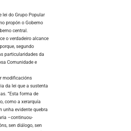
e lei do Grupo Popular
como propón o Goberno
berno central.
ce o verdadeiro alcance
o porque, segundo
s particularidades da
 nosa Comunidade e
ir modificacións
a da lei que a sustenta
mas. “Esta forma de
co, como a xerarquía
ón unha evidente quebra
aria –continuou-
ns, sen diálogo, sen