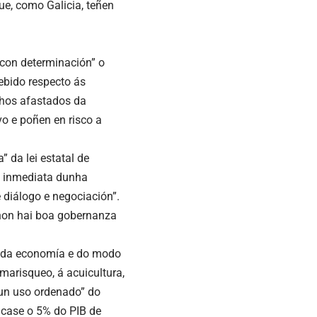
e, como Galicia, teñen
 con determinación” o
debido respecto ás
chos afastados da
vo e poñen en risco a
 da lei estatal de
a inmediata dunha
e diálogo e negociación”.
 non hai boa gobernanza
or da economía e do modo
marisqueo, á acuicultura,
“un uso ordenado” do
 case o 5% do PIB de