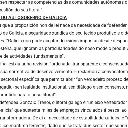
sen respectar as competencias das comunidades autónomas qu
xestión do seu litoral”.
 DO AUTOGOBERNO DE GALICIA
u que a proposición non de lei nace da necesidade de “defender
 de Galicia, a seguridade xurídica do seu tecido produtivo e o 
: “Galicia non pode aceptar decisións impostas desde despa
osteira, que ignoran as particularidades do noso modelo produti
e de actividades fundamentais”.
ña, esixiu unha revisión “ordenada, transparente e consensuada”
 súa normativa de desenvolvemento. E reclamou a convocatori
 sectorial específica que permita abrir “un verdadeiro proceso d
gadiu- sen lealdade institucional, sen diálogo e sen consenso,
arantido para o noso litoral”.
defendeu Gonzalo Trenor, o litoral galego é “un eixo vertebrad
Galicia” que sustenta miles de empregos vinculados á pesca, ao 
 transformadora. De aí a necesidade de estabilidade xurídica e 
lico marítimo-terrestre, dado que se trata dun sector que supón