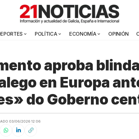
DEPORTES
POLÍTICA
ECONOMÍA
OPINIÓN
mento aproba blinda
 galego en Europa ant
s» do Goberno cent
CADO 03/06/2026 12:06