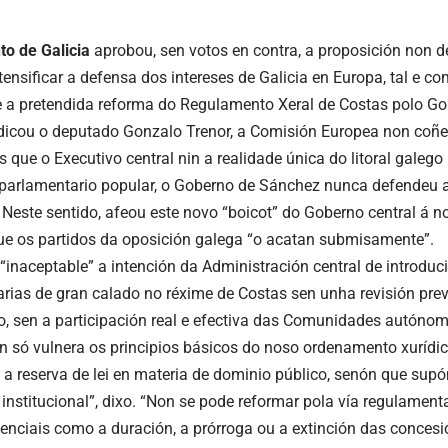
o de Galicia
aprobou, sen votos en contra, a proposición non d
ntensificar a defensa dos intereses de Galicia en Europa, tal e 
e a pretendida reforma do Regulamento Xeral de Costas polo Go
icou o deputado Gonzalo Trenor, a Comisión Europea non coñe
 que o Executivo central nin a realidade única do litoral galeg
parlamentario popular, o Goberno de Sánchez nunca defendeu a
 Neste sentido, afeou este novo “boicot” do Goberno central á
e os partidos da oposición galega “o acatan submisamente”.
“inaceptable” a intención da Administración central de introduc
rias de gran calado no réxime de Costas sen unha revisión previ
do, sen a participación real e efectiva das Comunidades autóno
n só vulnera os principios básicos do noso ordenamento xurídi
 a reserva de lei en materia de dominio público, senón que sup
 institucional”, dixo. “Non se pode reformar pola vía regulament
enciais como a duración, a prórroga ou a extinción das concesió