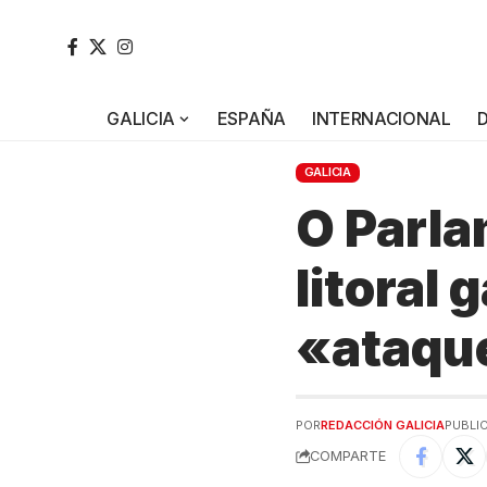
GALICIA
ESPAÑA
INTERNACIONAL
GALICIA
O Parla
litoral
«ataque
POR
REDACCIÓN GALICIA
PUBLI
COMPARTE