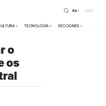
Aa
CULTURA
TECNOLOGÍA
SECCIONES
r o
e os
ral