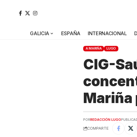
GALICIA
ESPAÑA
INTERNACIONAL
A MARIÑA
LUGO
CIG-Sa
concent
Mariña 
POR
REDACCIÓN LUGO
PUBLICAD
COMPARTE