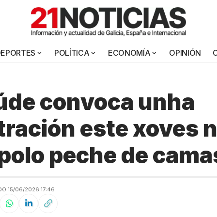
DEPORTES
POLÍTICA
ECONOMÍA
OPINIÓN
úde convoca unha
ración este xoves 
polo peche de cama
O 15/06/2026 17:46