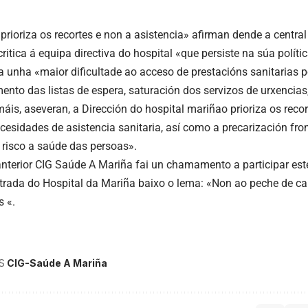
prioriza os recortes e non a asistencia» afirman dende a central
critica á equipa directiva do hospital «que persiste na súa polít
ca unha «maior dificultade ao acceso de prestacións sanitarias 
ento das listas de espera, saturación dos servizos de urxencias,
áis, aseveran, a Dirección do hospital mariñao prioriza os reco
cesidades de asistencia sanitaria, así como a precarización fron
risco a saúde das persoas».
anterior CIG Saúde A Mariña fai un chamamento a participar est
trada do Hospital da Mariña baixo o lema: «Non ao peche de c
 «.
S
CIG-Saúde A Mariña