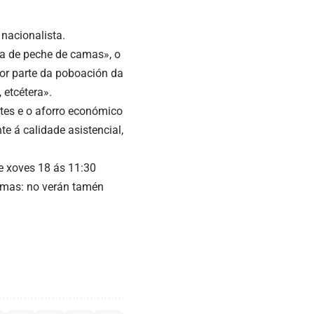
 nacionalista.
ica de peche de camas», o
por parte da poboación da
 etcétera».
rtes e o aforro económico
te á calidade asistencial,
e xoves 18 ás 11:30
amas: no verán tamén