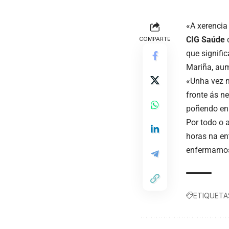
«A xerencia 
CIG Saúde
COMPARTE
que signifi
Mariña, aum
«Unha vez m
fronte ás ne
poñendo en 
Por todo o 
horas na en
enfermamos
ETIQUETA