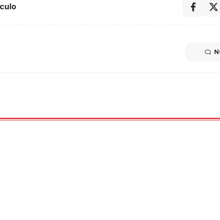
culo
N