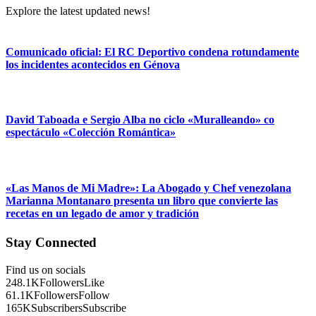
Explore the latest updated news!
Comunicado oficial: El RC Deportivo condena rotundamente
los incidentes acontecidos en Génova
David Taboada e Sergio Alba no ciclo «Muralleando» co
espectáculo «Colección Romántica»
«Las Manos de Mi Madre»: La Abogado y Chef venezolana
Marianna Montanaro presenta un libro que convierte las
recetas en un legado de amor y tradición
Stay Connected
Find us on socials
248.1K
Followers
Like
61.1K
Followers
Follow
165K
Subscribers
Subscribe