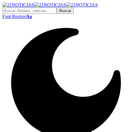
Font Resizer
Aa