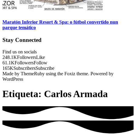
Maratón Inferior Resort & Spa: o fútbol convertido nun
parque temático
Stay Connected
Find us on socials
248.1K
Followers
Like
61.1K
Followers
Follow
165K
Subscribers
Subscribe
Made by ThemeRuby using the Foxiz theme. Powered by
WordPress
Etiqueta:
Carlos Armada