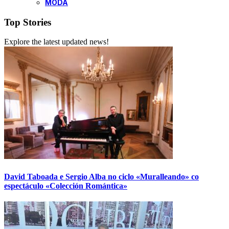
MODA
Top Stories
Explore the latest updated news!
David Taboada e Sergio Alba no ciclo «Muralleando» co
espectáculo «Colección Romántica»