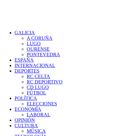
GALICIA
A CORUÑA
LUGO
OURENSE
PONTEVEDRA
ESPAÑA
INTERNACIONAL
DEPORTES
RC CELTA
RC DEPORTIVO
CD LUGO
FÚTBOL
POLÍTICA
ELECCIONES
ECONOMÍA
LABORAL
OPINIÓN
CULTURA
MÚSICA