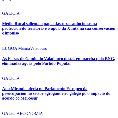
GALICIA
Medio Rural salienta o papel das razas autóctonas na
protección do territorio e o apoio da Xunta na súa conservación
e impulso
LUGO
A Mariña
Valadouro
As Feiras de Gando do Valadouro postas en marcha polo BNG,
eliminadas agora polo Partido Popular
GALICIA
Ana Miranda alerta no Parlamento Europeo da
preocupación no sector agrogandeiro galego polo impacto do
acordo co Mercosur
GALICIA
ECONOMÍA