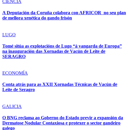
CIENCIA
A Deputación da Coruña colabora con AFRICOR no seu plan
de mellora xenética do gando frisón
LUGO
Tomé sitúa as explotacións de Lugo “á vangarda de Europa”
na inauguración das Xornadas de Vacún de Leite de
SERAGRO
ECONOMÍA
Conta atrás para as XXII Xornadas Técnicas de Vacún de
Leite de Seragro
GALICIA
O BNG reclama ao Goberno do Estado previr a expansión da
Dermatose Nodular Contaxiosa e protexer o sector gandeiro
galego