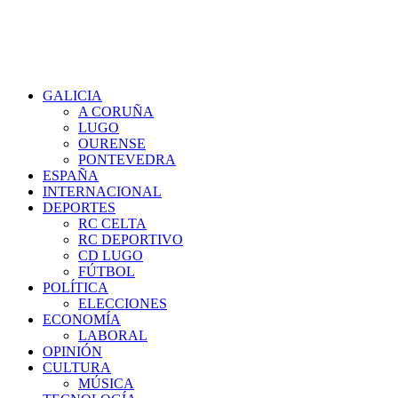
GALICIA
A CORUÑA
LUGO
OURENSE
PONTEVEDRA
ESPAÑA
INTERNACIONAL
DEPORTES
RC CELTA
RC DEPORTIVO
CD LUGO
FÚTBOL
POLÍTICA
ELECCIONES
ECONOMÍA
LABORAL
OPINIÓN
CULTURA
MÚSICA