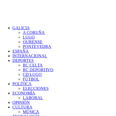
GALICIA
A CORUÑA
LUGO
OURENSE
PONTEVEDRA
ESPAÑA
INTERNACIONAL
DEPORTES
RC CELTA
RC DEPORTIVO
CD LUGO
FÚTBOL
POLÍTICA
ELECCIONES
ECONOMÍA
LABORAL
OPINIÓN
CULTURA
MÚSICA