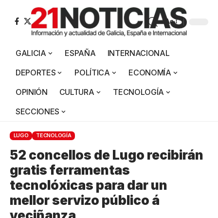
Aa
GALICIA
ESPAÑA
INTERNACIONAL
DEPORTES
POLÍTICA
ECONOMÍA
OPINIÓN
CULTURA
TECNOLOGÍA
SECCIONES
LUGO
TECNOLOGÍA
52 concellos de Lugo recibirán
gratis ferramentas
tecnolóxicas para dar un
mellor servizo público á
veciñanza