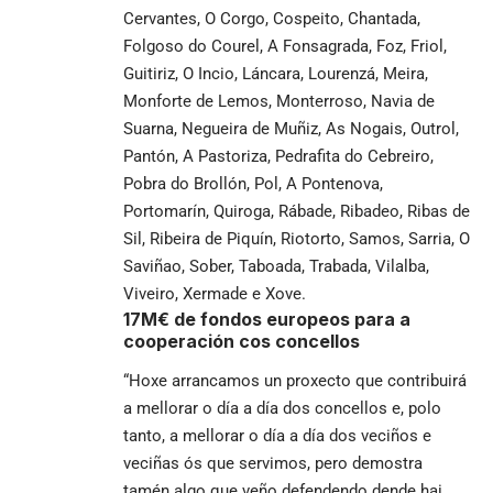
Cervantes, O Corgo, Cospeito, Chantada,
Folgoso do Courel, A Fonsagrada, Foz, Friol,
Guitiriz, O Incio, Láncara, Lourenzá, Meira,
Monforte de Lemos, Monterroso, Navia de
Suarna, Negueira de Muñiz, As Nogais, Outrol,
Pantón, A Pastoriza, Pedrafita do Cebreiro,
Pobra do Brollón, Pol, A Pontenova,
Portomarín, Quiroga, Rábade, Ribadeo, Ribas de
Sil, Ribeira de Piquín, Riotorto, Samos, Sarria, O
Saviñao, Sober, Taboada, Trabada, Vilalba,
Viveiro, Xermade e Xove.
17M€ de fondos europeos para a
cooperación cos concellos
“Hoxe arrancamos un proxecto que contribuirá
a mellorar o día a día dos concellos e, polo
tanto, a mellorar o día a día dos veciños e
veciñas ós que servimos, pero demostra
tamén algo que veño defendendo dende hai