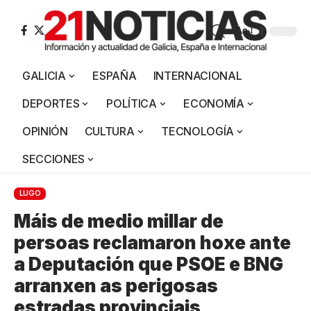
Aa
GALICIA
ESPAÑA
INTERNACIONAL
DEPORTES
POLÍTICA
ECONOMÍA
OPINIÓN
CULTURA
TECNOLOGÍA
SECCIONES
LUGO
Máis de medio millar de
persoas reclamaron hoxe ante
a Deputación que PSOE e BNG
arranxen as perigosas
estradas provinciais