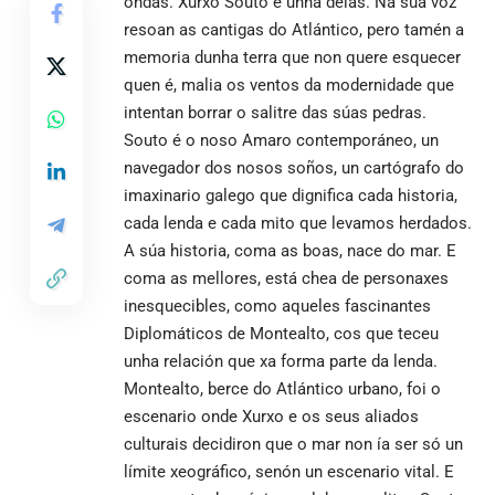
ondas. Xurxo Souto é unha delas. Na súa voz
resoan as cantigas do Atlántico, pero tamén a
memoria dunha terra que non quere esquecer
quen é, malia os ventos da modernidade que
intentan borrar o salitre das súas pedras.
Souto é o noso Amaro contemporáneo, un
navegador dos nosos soños, un cartógrafo do
imaxinario galego que dignifica cada historia,
cada lenda e cada mito que levamos herdados.
A súa historia, coma as boas, nace do mar. E
coma as mellores, está chea de personaxes
inesquecibles, como aqueles fascinantes
Diplomáticos de Montealto, cos que teceu
unha relación que xa forma parte da lenda.
Montealto, berce do Atlántico urbano, foi o
escenario onde Xurxo e os seus aliados
culturais decidiron que o mar non ía ser só un
límite xeográfico, senón un escenario vital. E