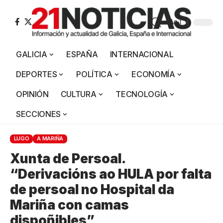
Aa
GALICIA
ESPAÑA
INTERNACIONAL
DEPORTES
POLÍTICA
ECONOMÍA
OPINIÓN
CULTURA
TECNOLOGÍA
SECCIONES
LUGO
A MARIÑA
Xunta de Persoal.
“Derivacións ao HULA por falta
de persoal no Hospital da
Mariña con camas
dispoñibles”