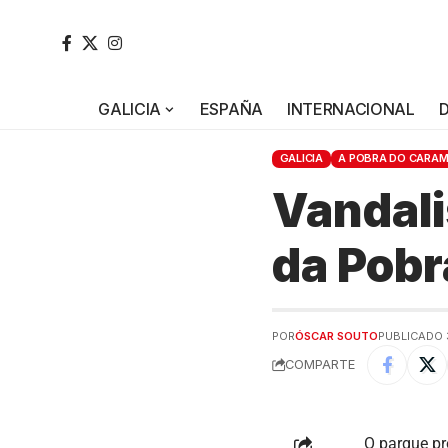
GALICIA
ESPAÑA
INTERNACIONAL
GALICIA
A POBRA DO CARAM
Vandali
da Pobr
POR
ÓSCAR SOUTO
PUBLICADO 
COMPARTE
O parque pr