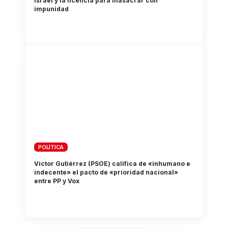
Israel y la licencia para masacrar con
impunidad
POLÍTICA
Víctor Gutiérrez (PSOE) califica de «inhumano e
indecente» el pacto de «prioridad nacional»
entre PP y Vox