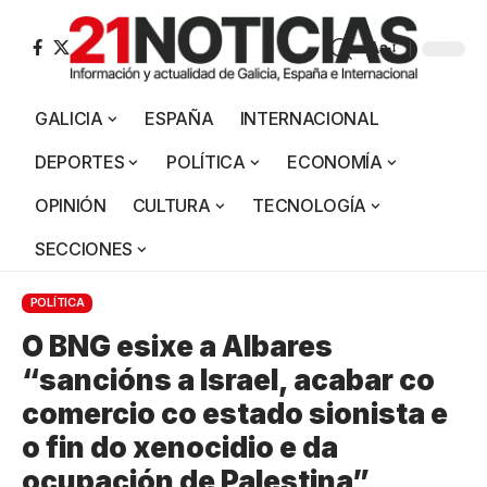
Aa
GALICIA
ESPAÑA
INTERNACIONAL
DEPORTES
POLÍTICA
ECONOMÍA
OPINIÓN
CULTURA
TECNOLOGÍA
SECCIONES
POLÍTICA
O BNG esixe a Albares
“sancións a Israel, acabar co
comercio co estado sionista e
o fin do xenocidio e da
ocupación de Palestina”