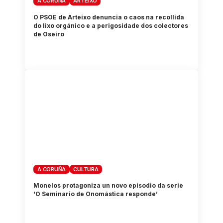
A CORUÑA
ARTEIXO
O PSOE de Arteixo denuncia o caos na recollida
do lixo orgánico e a perigosidade dos colectores
de Oseiro
A CORUÑA
CULTURA
Monelos protagoniza un novo episodio da serie
‘O Seminario de Onomástica responde’