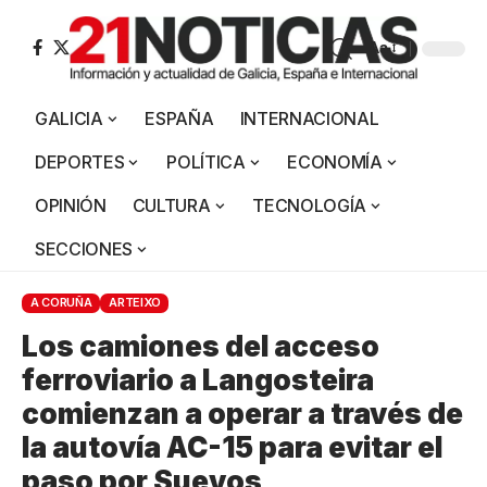
Aa
GALICIA
ESPAÑA
INTERNACIONAL
DEPORTES
POLÍTICA
ECONOMÍA
OPINIÓN
CULTURA
TECNOLOGÍA
SECCIONES
A CORUÑA
ARTEIXO
Los camiones del acceso
ferroviario a Langosteira
comienzan a operar a través de
la autovía AC-15 para evitar el
paso por Suevos