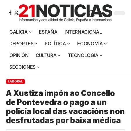
Aa
GALICIA
ESPAÑA
INTERNACIONAL
DEPORTES
POLÍTICA
ECONOMÍA
OPINIÓN
CULTURA
TECNOLOGÍA
SECCIONES
LABORAL
A Xustiza impón ao Concello
de Pontevedra o pago a un
policía local das vacacións non
desfrutadas por baixa médica