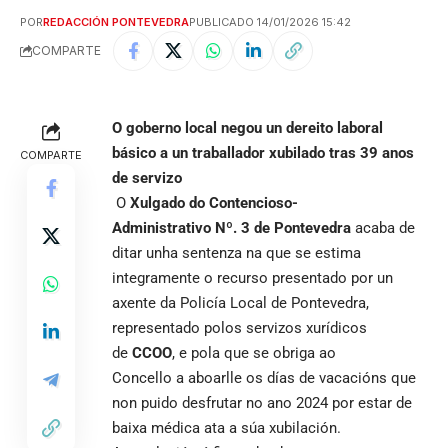
POR
REDACCIÓN PONTEVEDRA
PUBLICADO 14/01/2026 15:42
COMPARTE
O goberno local negou un dereito laboral
básico a un traballador xubilado tras 39 anos
COMPARTE
de servizo
O
Xulgado do Contencioso-
Administrativo Nº. 3 de Pontevedra
acaba de
ditar unha sentenza na que se estima
integramente o recurso presentado por un
axente da Policía Local de Pontevedra,
representado polos servizos xurídicos
de
CCOO
, e pola que se obriga ao
Concello a aboarlle os días de vacacións que
non puido desfrutar no ano 2024 por estar de
baixa médica ata a súa xubilación.