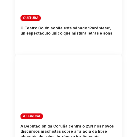
CULTURA
O Teatro Colón acolle este sábado ‘Paréntese’,
un espectáculo único que mistura letras e sons
A CORUÑA
A Deputación da Coruña centra o 25N nos novos
discursos machistas sobre a falacia da libre
elección de roles de xénero tradicionais