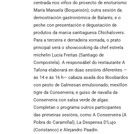
centrada nos viños do proxecto de enoturismo
María Manuela (Boqueixón); outra sesión da
demostración gastronómica de Balarés; e o
peche con presentación e degustación de
produtos da marca santiaguesa Chichalovers.
Para a terceira e derradeira xornada, o prato
principal será o showcooking da chef estrela
michelin Lucía Freitas (Santiago de
Compostela). A responsábel do restaurante A
Tafona elaborará en dúas sesións diferentes —
ás 14 e ás 16 h— cabaza asada dos Biosbardos
con pesto de Galmesan emulsionado; mexillón
tigre da Conserveira; e guiso de navalla da
Conserveira con salsa verde de algas.
Completan o programa outros participantes
das primeiras sesións, como A Conserveira (A
Pobra do Caramiñal), La Despensa D’Lujo
(Coristanco) e Alejandro Paadín.