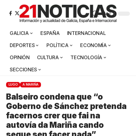
Aa
GALICIA
ESPAÑA
INTERNACIONAL
DEPORTES
POLÍTICA
ECONOMÍA
OPINIÓN
CULTURA
TECNOLOGÍA
SECCIONES
LUGO
A MARIÑA
Balseiro condena que “o
Goberno de Sánchez pretenda
facernos crer que fai na
autovía da Mariña cando
segue sen facer nada”