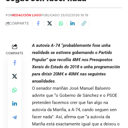
POR
REDACCIÓN LUGO
PUBLICADO 25/02/2026 16:19
COMPARTE
A autovía A-74 “probablemente fose unha
realidade se estivera gobernando o Partido
COMPARTE
Popular” que recollía 4M€ nos Presupostos
Xerais do Estado do 2018 e unha programación
para dirixir 20M€ e 40M€ nas seguintes
anualidades
.
O senador mariñán José Manuel Balseiro
advirte que “o Goberno de Sánchez e o PSOE
pretenden facernos crer que fan algo na
autovía da Mariña, a A-74, cando seguen sen
facer nada”. Así, afirma que “a autovía da
Mariña está exactamente igual que a deixou o