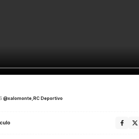
S
@xalomonte
RC Deportivo
culo