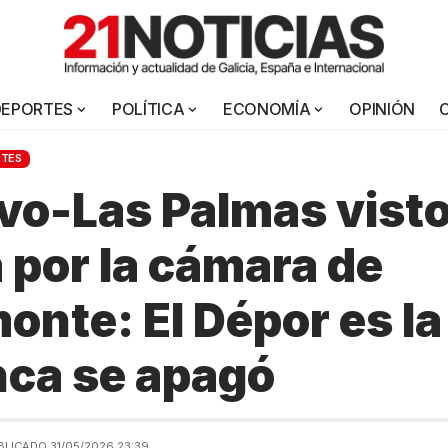
DEPORTES
POLÍTICA
ECONOMÍA
OPINIÓN
RTES
vo-Las Palmas vist
a por la cámara de
nte: El Dépor es la
ca se apagó
BLICADO 31/05/2026 23:39