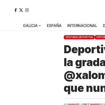
GALICIA
ESPAÑA
INTERNACIONAL
VENTANA DEPORTIVA
DEPO
Deporti
la grad
@xalomo
que nun
POR
MANUEL LÓPEZ MARIÑO
PU