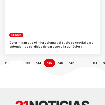
CIENCIA
Determinan que el microbioma del suelo es crucial para
entender las pérdidas de carbono a la atmósfera
2
…
143
144
145
146
147
…
181
1