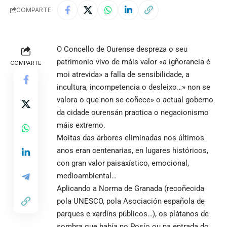
COMPARTE
O Concello de Ourense despreza o seu
patrimonio vivo de máis valor «a igñorancia é
COMPARTE
moi atrevida» a falla de sensibilidade, a
incultura, incompetencia o desleixo…» non se
valora o que non se coñece» o actual goberno
da cidade ourensán practica o negacionismo
máis extremo.
Moitas das árbores eliminadas nos últimos
anos eran centenarias, en lugares históricos,
con gran valor paisaxístico, emocional,
medioambiental…
Aplicando a Norma de Granada (recoñecida
pola UNESCO, pola Asociación española de
parques e xardíns públicos…), os plátanos de
sombra que había no Posío ou na entrada do