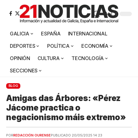
Aa
GALICIA
ESPAÑA
INTERNACIONAL
DEPORTES
POLÍTICA
ECONOMÍA
OPINIÓN
CULTURA
TECNOLOGÍA
SECCIONES
BLOG
Amigas das Árbores: «Pérez
Jácome practica o
negacionismo máis extremo»
POR
REDACCIÓN OURENSE
PUBLICADO 20/05/2025 14:23