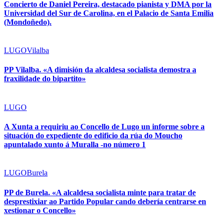
Concierto de Daniel Pereira, destacado pianista y DMA por la
Universidad del Sur de Carolina, en el Palacio de Santa Emilia
(Mondoñedo).
LUGO
Vilalba
PP Vilalba. «A dimisión da alcaldesa socialista demostra a
fraxilidade do bipartito»
LUGO
A Xunta a requiriu ao Concello de Lugo un informe sobre a
situación do expediente do edificio da rúa do Moucho
apuntalado xunto á Muralla -no número 1
LUGO
Burela
PP de Burela. «A alcaldesa socialista minte para tratar de
desprestixiar ao Partido Popular cando debería centrarse en
xestionar o Concello»