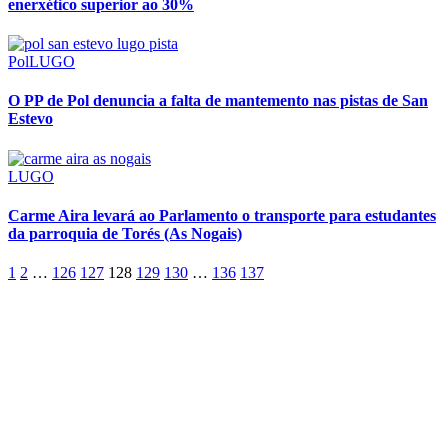
enerxético superior ao 30%
Pol
LUGO
O PP de Pol denuncia a falta de mantemento nas pistas de San
Estevo
LUGO
Carme Aira levará ao Parlamento o transporte para estudantes
da parroquia de Torés (As Nogais)
1
2
…
126
127
128
129
130
…
136
137