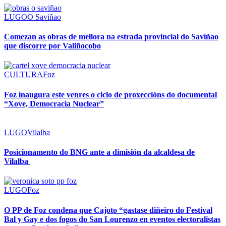
LUGO
O Saviñao
Comezan as obras de mellora na estrada provincial do Saviñao
que discorre por Valiñocobo
CULTURA
Foz
Foz inaugura este venres o ciclo de proxeccións do documental
“Xove, Democracia Nuclear”
LUGO
Vilalba
Posicionamento do BNG ante a dimisión da alcaldesa de
Vilalba
LUGO
Foz
O PP de Foz condena que Cajoto “gastase diñeiro do Festival
Bal y Gay e dos fogos do San Lourenzo en eventos electoralistas