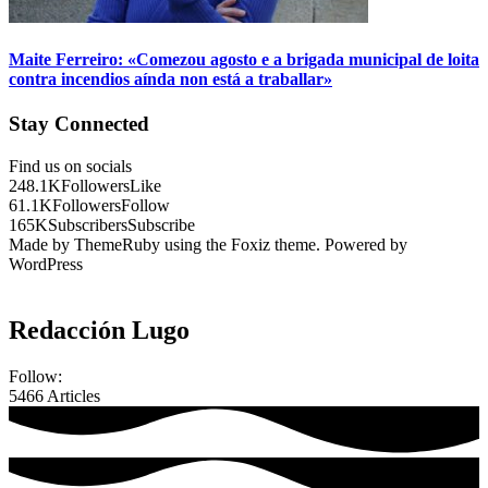
Maite Ferreiro: «Comezou agosto e a brigada municipal de loita
contra incendios aínda non está a traballar»
Stay Connected
Find us on socials
248.1K
Followers
Like
61.1K
Followers
Follow
165K
Subscribers
Subscribe
Made by ThemeRuby using the Foxiz theme. Powered by
WordPress
Redacción Lugo
Follow:
5466
Articles