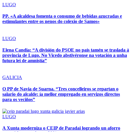
LUGO
PP. «A alcaldesa fomenta o consumo de bebidas azucradas e
estimulantes entre os nenos do colexio de Samos»
LUGO
Elena Candia: “A división do PSOE no país tamén se traslada á
provincia de Lugo. No Vicedo abstivéronse na votación a unha
futura lei de amnistía”
GALICIA
O PP de Navia de Suarna. “Tres concelleiros se repartan o
salario do alcalde: ía mellor empregado en servizos directos
para os veciños”
LUGO
A Xunta moderniza o CEIP de Paradai logrando un aforro