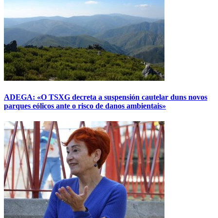
ADEGA: «O TSXG decreta a suspensión cautelar duns novos
parques eólicos ante o risco de danos ambientais»