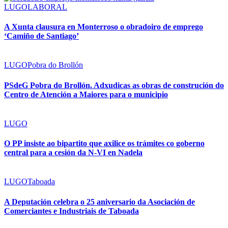
LUGO
LABORAL
A Xunta clausura en Monterroso o obradoiro de emprego
‘Camiño de Santiago’
LUGO
Pobra do Brollón
PSdeG Pobra do Brollón. Adxudicas as obras de construción do
Centro de Atención a Maiores para o municipio
LUGO
O PP insiste ao bipartito que axilice os trámites co goberno
central para a cesión da N-VI en Nadela
LUGO
Taboada
A Deputación celebra o 25 aniversario da Asociación de
Comerciantes e Industriais de Taboada