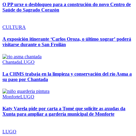
O PP urxe o desbloqueo para a construción do novo Centro de
Saúde do Sagrado Corazón
CULTURA
A exposición itinerante ‘Carlos Oroza, o último xograr’ poderá
visitarse durante o San Froilán
Chantada
LUGO
La CHMS trabaja en la limpieza y conservación del río Asma a
su paso por Chantada
Monforte
LUGO
Katy Varela pide por carta a Tomé que solicite as axudas da
Xunta para ampliar a gardería municipal de Monforte
LUGO