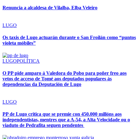
Renuncia a alcaldesa de Vilalba, Elba Veleiro
LUGO
Os taxis de Lugo actuarán durante o San Froilán como “puntos
violeta móbiles”
LUGO
POLÍTICA
O PP pide amparo á Valedora do Pobo para poñer freo aos
vetos de acceso de Tomé aos deputados populares ás
dependencias da Deputación de Lugo
LUGO
PP de Lugo critica que se premie con 450.000 millóns aos
independentistas, mentres que a A-54, a Alta Velocidade ou o
viaduto de Pedrafita seguen pendentes